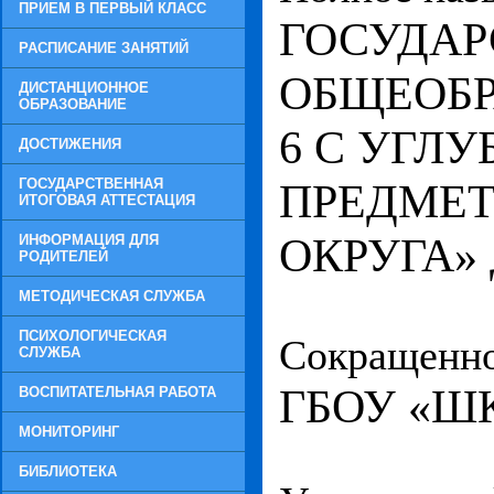
ПРИЕМ В ПЕРВЫЙ КЛАСС
ГОСУДАР
РАСПИСАНИЕ ЗАНЯТИЙ
ОБЩЕОБР
ДИСТАНЦИОННОЕ
ОБРАЗОВАНИЕ
6 С УГЛ
ДОСТИЖЕНИЯ
ГОСУДАРСТВЕННАЯ
ПРЕДМЕТ
ИТОГОВАЯ АТТЕСТАЦИЯ
ОКРУГА»
ИНФОРМАЦИЯ ДЛЯ
РОДИТЕЛЕЙ
МЕТОДИЧЕСКАЯ СЛУЖБА
ПСИХОЛОГИЧЕСКАЯ
Сокращенно
СЛУЖБА
ГБОУ «Ш
ВОСПИТАТЕЛЬНАЯ РАБОТА
МОНИТОРИНГ
БИБЛИОТЕКА