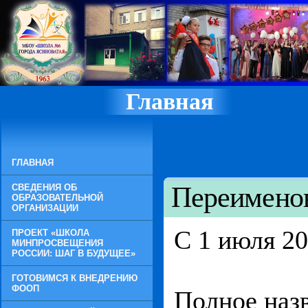
Главная
ГЛАВНАЯ
Переимено
СВЕДЕНИЯ ОБ
ОБРАЗОВАТЕЛЬНОЙ
ОРГАНИЗАЦИИ
C 1 июля 2
ПРОЕКТ «ШКОЛА
МИНПРОСВЕЩЕНИЯ
РОССИИ: ШАГ В БУДУЩЕЕ»
ГОТОВИМСЯ К ВНЕДРЕНИЮ
ФООП
Полное наз