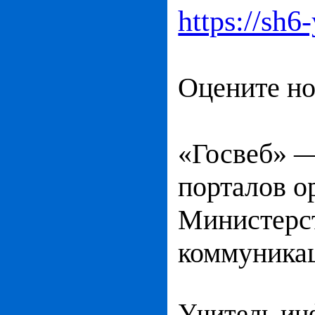
https://sh6
Оцените но
«Госвеб» —
порталов о
Министерст
коммуника
Учитель ин