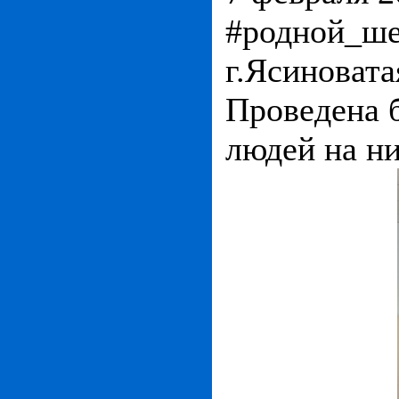
#родной_ше
г.Ясиноват
Проведена 
людей на ни